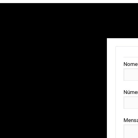
Nome
Númer
Mens