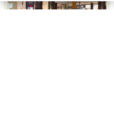
Crema Marfil Coto® y Marrón emperador: la
mejor combinación
La delicadeza del mármol Crema Marfil Coto® viste
los suelos de los nuevos espacios aportando la
elegancia inconfundible que es sello exclusivo de esta
Piedra Natural. Su tono suave crema pone el