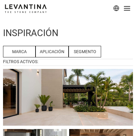
Corporativo
INSPIRACIÓN
Materiales
Proyectos
MARCA
APLICACIÓN
SEGMENTO
FILTROS ACTIVOS:
Aplicaciones
Profesionales