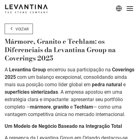
Corporativo
VOLTAR
Materiais
Mármore, Granito e Techlam: os
Diferenciais da Levantina Group na
Projetos
Coverings 2025
Aplicações
A
Levantina Group
encerrou sua participação na
Coverings
2025
com um balanço excepcional, consolidando ainda
Profissionais
mais sua posição como líder global em
pedra natural
e
superfícies sinterizadas
. A empresa apostou em uma
estratégia clara e impactante: apresentar seu portfólio
completo —
mármore
,
granito
e
Techlam
— como uma
vantagem competitiva única no mercado internacional.
Um Modelo de Negócio Baseado na Integração Total
A presença da Levantina Group em Orlando destacou-se