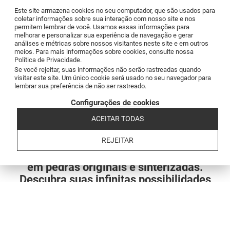
Este site armazena cookies no seu computador, que são usados para
coletar informações sobre sua interação com nosso site e nos
permitem lembrar de você. Usamos essas informações para
melhorar e personalizar sua experiência de navegação e gerar
análises e métricas sobre nossos visitantes neste site e em outros
meios. Para mais informações sobre cookies, consulte nossa
Política de Privacidade.
Se você rejeitar, suas informações não serão rastreadas quando
visitar este site. Um único cookie será usado no seu navegador para
Ferramentas exclusivas
lembrar sua preferência de não ser rastreado.
Desde soluções digitais que simplificam a gestão de projetos até
Configurações de cookies
ferramentas manuais de alta precisão. Otimize seu trabalho, agilize
seus processos e alcance novos níveis de excelência com nossas
ACEITAR TODAS
ferramentas de última geração.
REJEITAR
No Grupo Levantina, somos especialistas
em pedras originais e sinterizadas.
Descubra suas infinitas possibilidades
para criar os móveis mais exclusivos.