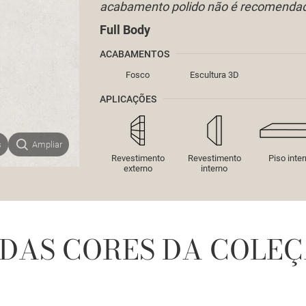
acabamento polido não é recomendado
Full Body
ACABAMENTOS
Fosco
Escultura 3D
APLICAÇÕES
s
Ampliar
Revestimento
Revestimento
Piso inte
externo
interno
DAS CORES DA COLEÇ