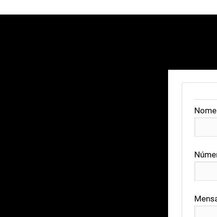
Nome
Númer
Mens