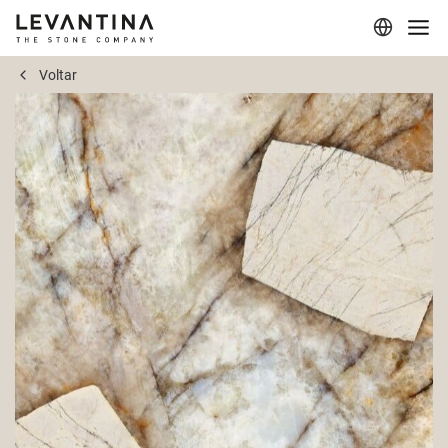
Voltar
Corporativo
Materiais
Projetos
Aplicações
Profissionais