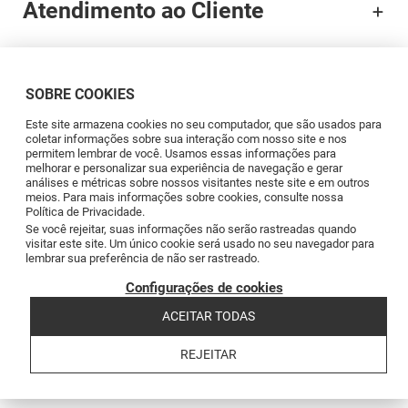
Atendimento ao Cliente
Documentação
SOBRE COOKIES
Brands
Este site armazena cookies no seu computador, que são usados para
coletar informações sobre sua interação com nosso site e nos
permitem lembrar de você. Usamos essas informações para
Profissionais
melhorar e personalizar sua experiência de navegação e gerar
análises e métricas sobre nossos visitantes neste site e em outros
meios. Para mais informações sobre cookies, consulte nossa
Política de Privacidade.
Blog
Se você rejeitar, suas informações não serão rastreadas quando
visitar este site. Um único cookie será usado no seu navegador para
lembrar sua preferência de não ser rastreado.
Siga-nos
Configurações de cookies
ACEITAR TODAS
REJEITAR
Copyright © 2026 Levantina y Asociados de Minerales, S.A.
Termos e Condições
Política de Privacidade
Política de Cookies
Canal de
Reclamações
Código de conducta
Code of conduct