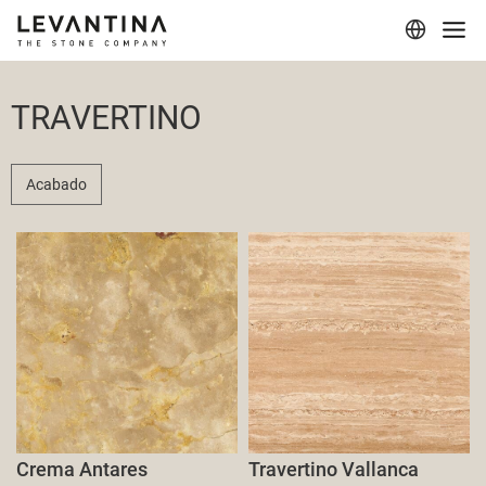
Corporativo
TRAVERTINO
Materiales
Proyectos
Acabado
Aplicaciones
Profesionales
Crema Antares
Travertino Vallanca