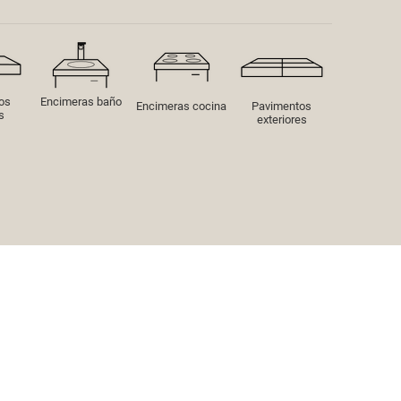
os
Encimeras baño
Encimeras cocina
Pavimentos
s
exteriores