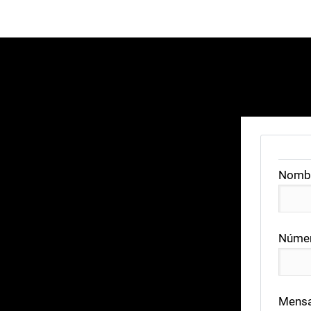
Nomb
Númer
Mensa