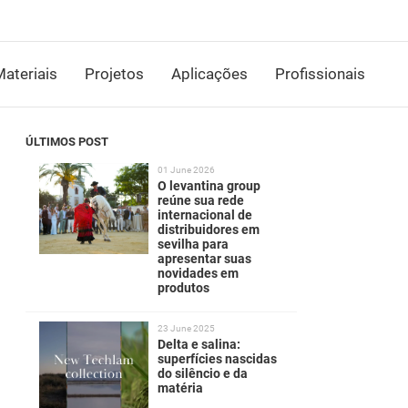
ateriais
Projetos
Aplicações
Profissionais
ÚLTIMOS POST
01 June 2026
O levantina group
reúne sua rede
internacional de
distribuidores em
sevilha para
apresentar suas
novidades em
produtos
23 June 2025
Delta e salina:
superfícies nascidas
do silêncio e da
matéria