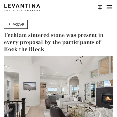
Corporativo
VOLTAR
Materiais
Techlam sintered stone was present in
every proposal by the participants of
Projetos
Rock the Block
Aplicações
Profissionais