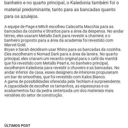
banheiro e no quarto principal, o Kaledonia também foi o
material predominante, tanto para as bancadas quanto
para os azulejos.
A equipe de Page e Mitch escolheu Calacatta Macchia para as
bancadas da cozinha e Strattos para a área da despensa. No andar
térreo, eles usaram Metallo Dark para revestir a chaminé, e o
banheiro proposto para a área da academia foi revestido com
Marvel Gold.
Bryan e Sarah decidiram usar Rhino para as bancadas da cozinha.
Eles escolheram o Nomad Dark para a área da lareira. No quarto
principal, eles criaram um recanto original para o café da manhã
que foi revestido com Metallo Pearl e, no banheiro principal,
escolheram Kaledonia para revestir o chuveiro e as bancadas. No
andar inferior da casa, esses designers de interiores propuseram
um bar de smoothies, que foi revestido com Kalos Bianco.
A gama de possibilidades oferecida pela Techlam é surpreendente.
A capacidade de escolher os tamanhos, as espessuras e os
acabamentos faz da pedra sinterizada um dos materiais mais
versáteis do setor de construção.
ÚLTIMOS POST