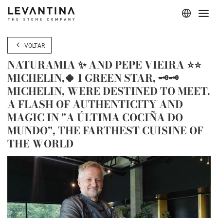
Corporativo
VOLTAR
Materiais
NATURAMIA ✨ AND PEPE VIEIRA ⭐⭐
MICHELIN,🍀 1 GREEN STAR, 🗝🗝
Projetos
MICHELIN, WERE DESTINED TO MEET.
A FLASH OF AUTHENTICITY AND
Aplicações
MAGIC IN "A ÚLTIMA COCIÑA DO
Profissionais
MUNDO", THE FARTHEST CUISINE OF
THE WORLD