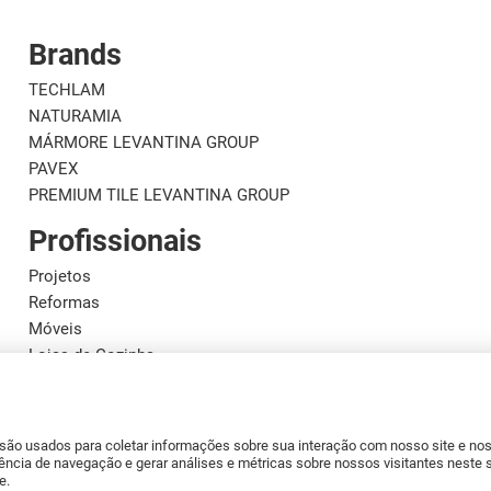
Brands
TECHLAM
NATURAMIA
MÁRMORE LEVANTINA GROUP
PAVEX
PREMIUM TILE LEVANTINA GROUP
Profissionais
Projetos
Reformas
Móveis
Lojas de Cozinha
Designers
Artesãos de Mármore
Instaladores
 são usados para coletar informações sobre sua interação com nosso site e n
Distribuidores
ência de navegação e gerar análises e métricas sobre nossos visitantes neste 
e.