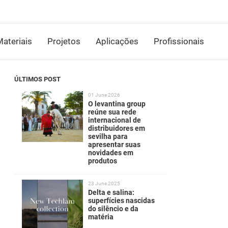
ateriais
Projetos
Aplicações
Profissionais
ÚLTIMOS POST
01 June 2026
O levantina group
reúne sua rede
internacional de
distribuidores em
sevilha para
apresentar suas
novidades em
produtos
23 June 2025
Delta e salina:
superfícies nascidas
do silêncio e da
matéria