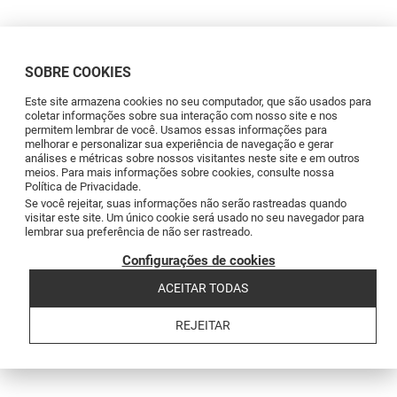
Copyright © 2026 Levantina y Asociados de Minerales, S.A.
Termos e Condições
Política de Privacidade
Política de Cookies
Canal de
Reclamações
Código de conducta
Code of conduct
SOBRE COOKIES
Este site armazena cookies no seu computador, que são usados para
coletar informações sobre sua interação com nosso site e nos
permitem lembrar de você. Usamos essas informações para
melhorar e personalizar sua experiência de navegação e gerar
análises e métricas sobre nossos visitantes neste site e em outros
meios. Para mais informações sobre cookies, consulte nossa
Política de Privacidade.
Se você rejeitar, suas informações não serão rastreadas quando
visitar este site. Um único cookie será usado no seu navegador para
lembrar sua preferência de não ser rastreado.
Configurações de cookies
ACEITAR TODAS
REJEITAR