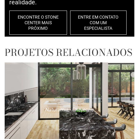
realidade.
ENCONTRE O STONE
ENTRE EM CONTATO
CENTER MAIS
COM UM
PRÓXIMO
ESPECIALISTA
PROJETOS RELACIONADOS
Naturamia - Cheyenne