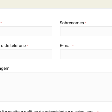
Sobrenomes
*
*
o de telefone
E-mail
*
*
agem
 li e aceito a
política de privacidade
e o
aviso legal
.
*